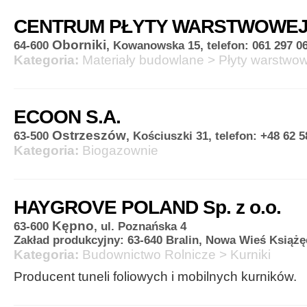
CENTRUM PŁYTY WARSTWOWEJ
Oborniki
64-600
, Kowanowska 15, telefon: 061 297 0
Kategoria:
Materiały budowlane
>
Płyty warstwo
ECOON S.A.
Ostrzeszów
63-500
, Kościuszki 31, telefon: +48 62 5
Kategoria:
Biogazownie
HAYGROVE POLAND Sp. z o.o.
Kępno
63-600
, ul. Poznańska 4
Zakład produkcyjny: 63-640 Bralin, Nowa Wieś Książęc
Kategoria:
Budownictwo Rolnicze
>
Kurniki
Producent tuneli foliowych i mobilnych kurników.