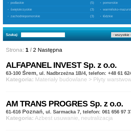
podlaskie
(5)
pomorskie
świętokrzyskie
(3)
warmińsko-mazurs
zachodniopomorskie
(3)
łódzkie
Szukaj:
Strona:
1
/
2
Następna
ALFAPANEL INVEST Sp. z o.o.
Śrem
63-100
, ul. Nadbrzeżna 1B/4, telefon: +48 61 62
Kategoria:
Materiały budowlane
>
Płyty warstwo
AM TRANS PROGRES Sp. z o.o.
Poznań
61-616
, ul. Sarmacka 7, telefon: 061 656 97 3
Kategoria:
Azbest usuwanie, neutralizacja