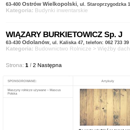
Ostrów Wielkopolski
63-400
, ul. Staroprzygodzka 1
Kategoria:
Budynki inwentarskie
WIĄZARY BURKIETOWICZ Sp. J
Odolanów
63-430
, ul. Kaliska 47, telefon: 062 733 39
Kategoria:
Budownictwo Rolnicze
>
Więźby dac
Strona:
1
/
2
Następna
SPONSOROWANE:
Artykuły
Maszyny rolnicze używane – Mascus
Polska