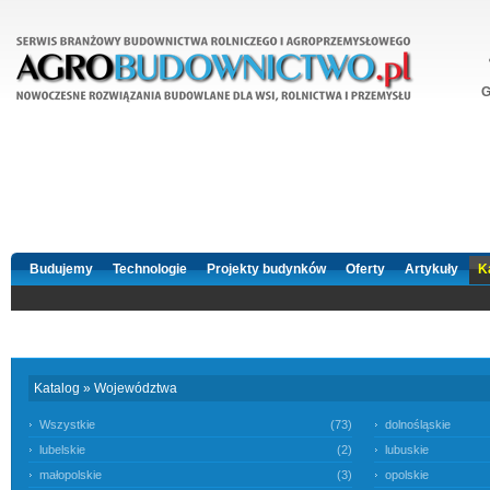
G
Budujemy
Technologie
Projekty budynków
Oferty
Artykuły
K
Katalog
»
Województwa
Wszystkie
(73)
dolnośląskie
lubelskie
(2)
lubuskie
małopolskie
(3)
opolskie