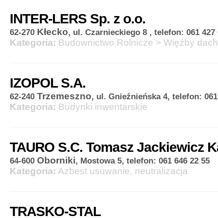
INTER-LERS Sp. z o.o.
Kłecko
62-270
, ul. Czarnieckiego 8 , telefon: 061 427
Kategoria:
Budownictwo Rolnicze
>
Więźby dac
IZOPOL S.A.
Trzemeszno
62-240
, ul. Gnieźnieńska 4, telefon: 06
Kategoria:
Budynki inwentarskie
TAURO S.C. Tomasz Jackiewicz K
Oborniki
64-600
, Mostowa 5, telefon: 061 646 22 55
Kategoria:
Azbest usuwanie, neutralizacja
TRASKO-STAL