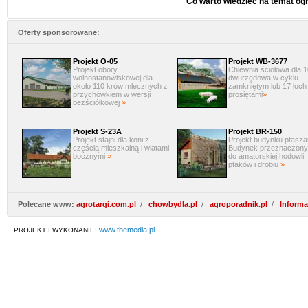
Co warto wiedzieć na temat ogr
Oferty sponsorowane:
Projekt O-05
Projekt WB-3677
Projekt obory
Chlewnia ściołowa dla 1
wolnostanowiskowej dla
dwurzędowa w cyklu
około 110 krów mlecznych z
zamkniętym lub 17 loch
przychówkiem w wersji
prosiętami
»
bezściółkowej
»
Projekt S-23A
Projekt BR-150
Projekt stajni dla koni z
Projekt budynku ptaszar
częścią mieszkalną i wiatami
Budynek przeznaczony 
bocznymi
»
do amatorskiej hodowli
ptaków i drobiu
»
Polecane www:
agrotargi.com.pl
/
chowbydla.pl
/
agroporadnik.pl
/
Informa
www.themedia.pl
PROJEKT I WYKONANIE: