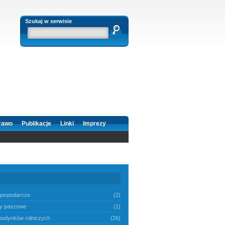
Szukaj w serwisie
rawo
Publikacje
Linki
Imprezy
gospodarcze
(2)
y paszowe
(1)
 budynków rolniczych
(26)