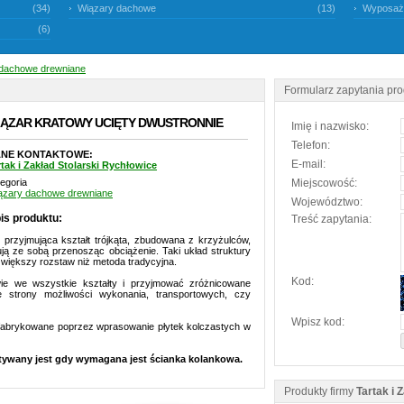
(34)
Wiązary dachowe
(13)
Wyposaże
(6)
dachowe drewniane
Formularz zapytania pr
IĄZAR KRATOWY UCIĘTY DWUSTRONNIE
Imię i nazwisko:
Telefon:
NE KONTAKTOWE:
E-mail:
rtak i Zakład Stolarski Rychłowice
egoria
Miejscowość:
ązary dachowe drewniane
Województwo:
is produktu:
Treść zapytania:
 przyjmująca kształt trójkąta, zbudowana z krzyżulców,
ją ze sobą przenosząc obciążenie. Taki układ struktury
 większy rozstaw niż metoda tradycyjna.
Kod:
e we wszystkie kształty i przyjmować zróżnicowane
ze strony możliwości wykonania, transportowych, czy
Wpisz kod:
efabrykowane poprzez wprasowanie płytek kolczastych w
tywany jest gdy wymagana jest ścianka kolankowa.
Produkty firmy
Tartak i 