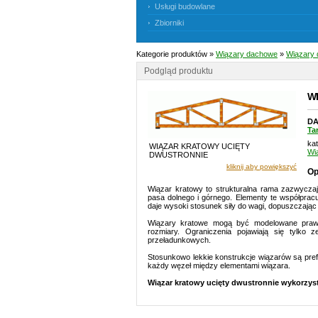
Usługi budowlane
Zbiorniki
Kategorie produktów »
Wiązary dachowe
»
Wiązary 
Podgląd produktu
W
DA
Ta
kat
WIĄZAR KRATOWY UCIĘTY
Wi
DWUSTRONNIE
kliknij aby powiększyć
Op
Wiązar kratowy to strukturalna rama zazwyczaj
pasa dolnego i górnego. Elementy te współpracu
daje wysoki stosunek siły do wagi, dopuszczając
Wiązary kratowe mogą być modelowane prawi
rozmiary. Ograniczenia pojawiają się tylko 
przeładunkowych.
Stosunkowo lekkie konstrukcje wiązarów są pr
każdy węzeł między elementami wiązara.
Wiązar kratowy ucięty dwustronnie wykorzys