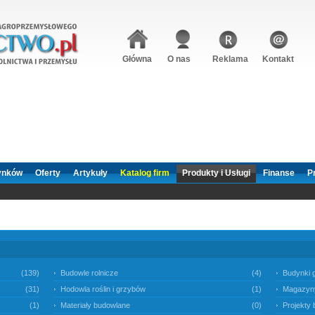
Główna
O nas
Reklama
Kontakt
ynków
Oferty
Artykuły
Katalog firm
Produkty i Usługi
Finanse
P
(139)
Budowle rolnicze
(4)
Budynki 
(31)
Hodowla roślin i grzybów
(1)
Magazyn
(1)
Materiały budowlane
(0)
Projekty