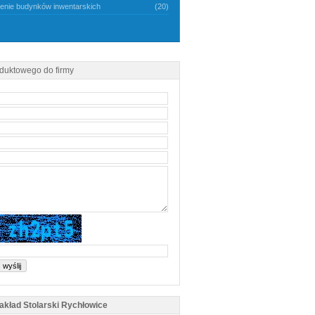
nie budynków inwentarskich
(20)
oduktowego do firmy
Zakład Stolarski Rychłowice